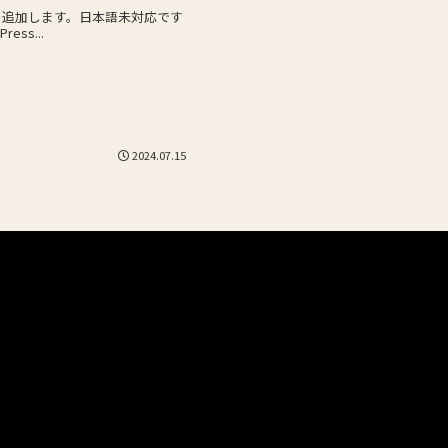
wn」を追加します。日本語未対応です
ss...
2024.07.15