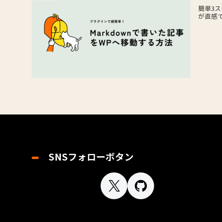
簡単3ス
が直感で操
SNSフォローボタン